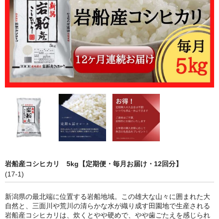
新潟産コシヒカリ
新潟産こしいぶき
無洗米
もち米
おすすめ商品
その他・切り餅
ギフト商品
定期購入
岩船産コシヒカリ 5kg【定期便・毎月お届け・12回分】
カート
(17-1)
会員ページ
新潟県の最北端に位置する岩船地域。この雄大な山々に囲まれた大
自然と、三面川や荒川の清らかな水が織り成す田園地で生産される
お買い物ガイド
岩船産コシヒカリは、炊くとやや硬めで、やや歯ごたえを感じられ