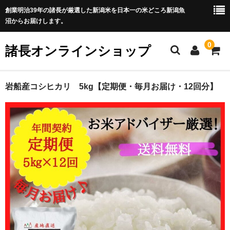
創業明治39年の諸長が厳選した新潟米を日本一の米どころ新潟魚
沼からお届けします。
0
諸長オンラインショップ
ホーム
岩船産コシヒカリ 5kg【定期便・毎月お届け・12回分】
商品カテゴリ一覧
全商品
魚沼産コシヒカリ
新潟米新之助
岩船産コシヒカリ
佐渡産コシヒカリ