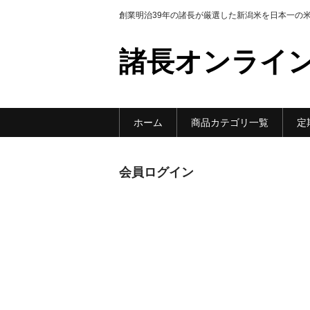
創業明治39年の諸長が厳選した新潟米を日本一の
諸長オンライ
ホーム
商品カテゴリ一覧
定
会員ログイン