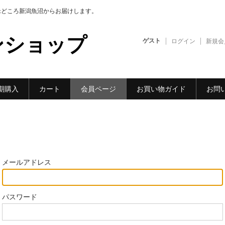
米どころ新潟魚沼からお届けします。
ンショップ
ゲスト
ログイン
新規会
期購入
カート
会員ページ
お買い物ガイド
お問
メールアドレス
パスワード