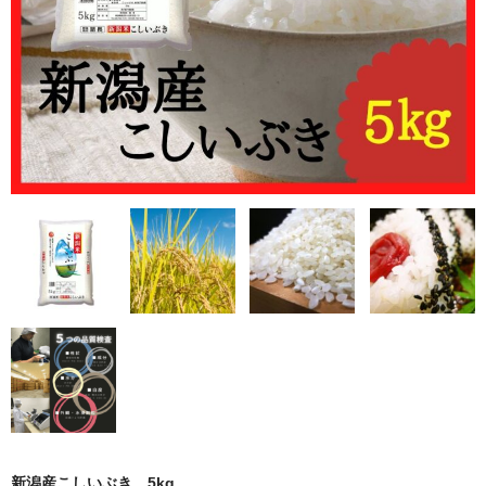
新潟産コシヒカリ
新潟産こしいぶき
無洗米
もち米
おすすめ商品
その他・切り餅
ギフト商品
定期購入
カート
会員ページ
お買い物ガイド
新潟産こしいぶき 5kg