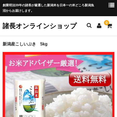
創業明治39年の諸長が厳選した新潟米を日本一の米どころ新潟魚
沼からお届けします。
0
諸長オンラインショップ
ホーム
新潟産こしいぶき 5kg
商品カテゴリ一覧
全商品
魚沼産コシヒカリ
新潟米新之助
岩船産コシヒカリ
佐渡産コシヒカリ