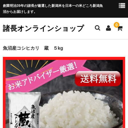
創業明治39年の諸長が厳選した新潟米を日本一の米どころ新潟魚
沼からお届けします。
0
諸長オンラインショップ
ホーム
魚沼産コシヒカリ 蔵 ５kg
商品カテゴリ一覧
全商品
魚沼産コシヒカリ
新潟米新之助
岩船産コシヒカリ
佐渡産コシヒカリ