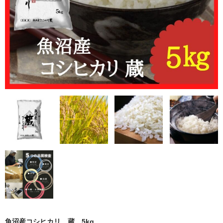
新潟産コシヒカリ
新潟産こしいぶき
無洗米
もち米
おすすめ商品
その他・切り餅
ギフト商品
定期購入
カート
会員ページ
お買い物ガイド
魚沼産コシヒカリ 蔵 5kg