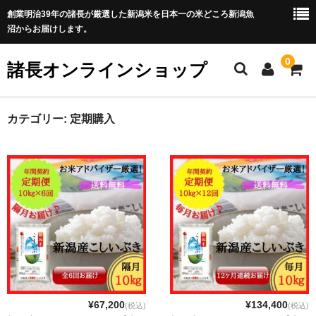
創業明治39年の諸長が厳選した新潟米を日本一の米どころ新潟魚
沼からお届けします。
0
諸長オンラインショップ
ホーム
カテゴリー:
定期購入
商品カテゴリ一覧
全商品
魚沼産コシヒカリ
新潟米新之助
岩船産コシヒカリ
佐渡産コシヒカリ
¥67,200
¥134,400
(税込)
(税込)