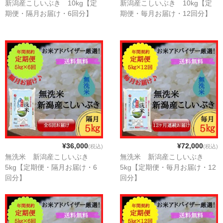
新潟産こしいぶき 10kg【定
新潟産こしいぶき 10kg【定
新潟産コシヒカリ
期便・隔月お届け・6回分】
期便・毎月お届け・12回分】
新潟産こしいぶき
無洗米
もち米
おすすめ商品
その他・切り餅
ギフト商品
¥36,000
¥72,000
(税込)
(税込)
定期購入
無洗米 新潟産こしいぶき
無洗米 新潟産こしいぶき
5kg【定期便・隔月お届け・6
5kg【定期便・毎月お届け・12
カート
回分】
回分】
会員ページ
お買い物ガイド