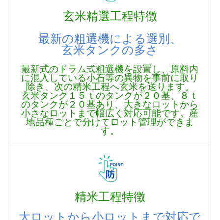
玄米精選工程特徴
最新の粗選機による選別、
玄米タンクの多さ
最新式のドラム式粗選機を設置し、原料内
に混入している小石等の異物を事前に取り
除き、次の精米工程へ玄米を送ります。
玄米タンク１５ｔのタンクが２０基、８ｔ
のタンクが２０基あり、大きなロットから
小さなロットまで幅広く対応可能です。産
地品種ごとで分けてロット管理ができま
す。
精米工程特徴
大ロットから小ロットまで対応で