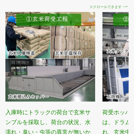
スクロールできます
入庫時にトラックの荷台で玄米サ
荷受ホッパ
ンプルを採取し、荷台の状況、水
は、ドラム
濡れ・臭い・虫等の異常が無いか
れ、玄米中