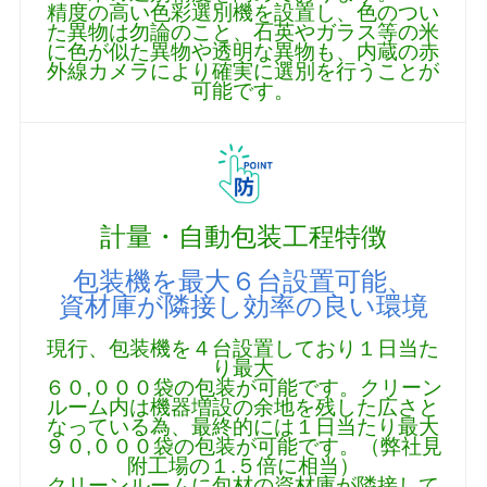
精度の高い色彩選別機を設置し、色のつい
た異物は勿論のこと、石英やガラス等の米
に色が似た異物や透明な異物も、内蔵の赤
外線カメラにより確実に選別を行うことが
可能です。
計量・自動包装工程特徴
包装機を最大６台設置可能、
資材庫が隣接し効率の良い環境
現行、包装機を４台設置しており１日当た
り最大
６０,０００袋の包装が可能です。クリーン
ルーム内は機器増設の余地を残した広さと
なっている為、最終的には１日当たり最大
９０,０００袋の包装が可能です。（弊社見
附工場の１.５倍に相当）
クリーンルームに包材の資材庫が隣接して