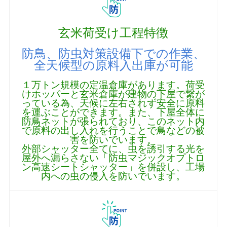
玄米荷受け工程特徴
防鳥、防虫対策設備下での作業、
全天候型の原料入出庫が可能
１万トン規模の定温倉庫があります。荷受
けホッパーと玄米倉庫が建物の下屋で繋が
っている為、天候に左右されず安全に原料
を運ぶことができます。また、下屋全体に
防鳥ネットが張られており、このネット内
で原料の出し入れを行うことで鳥などの被
害を防いでいます。
外部シャッター全てに、虫を誘引する光を
屋外へ漏らさない「防虫マジックオプトロ
ン高速シートシャッター」を併設し、工場
内への虫の侵入を防いでいます。