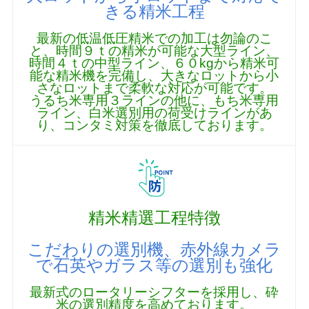
きる精米工程
最新の低温低圧精米での加工は勿論のこ
と、時間９ｔの精米が可能な大型ライン、
時間４ｔの中型ライン、６０kgから精米可
能な精米機を完備し、大きなロットから小
さなロットまで柔軟な対応が可能です。
うるち米専用３ラインの他に、もち米専用
ライン、白米選別用の荷受けラインがあ
り、コンタミ対策を徹底しております。
精米精選工程特徴
こだわりの選別機、赤外線カメラ
で石英やガラス等の選別も強化
最新式のロータリーシフターを採用し、砕
米の選別精度を高めております。