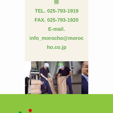
部
TEL. 025-793-1919
FAX. 025-793-1920
E-mail.
info_morocho@moroc
ho.co.jp