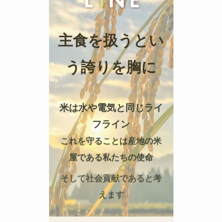
主食を扱うとい
う誇りを胸に
米は水や電気と同じライ
フライン
これを守ることは産地の米
屋である私たちの使命
そして社会貢献であると考
えます