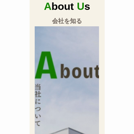
A
bout
U
s
会社を知る